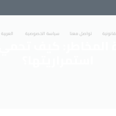
انونية
تواصل معنا
سياسة الخصوصية
العربية
رة المخاطر: كيف تحم
استمراريتها؟