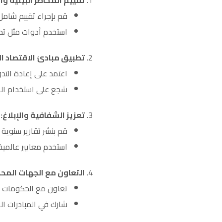
تقييم المخاطر البيئية وا
قم بإجراء تقييم شامل 
استخدم أدوات مثل تحليلSWOT لتحديد نقاط القوة والضعف والفرص و
تطبيق مبادئ الاقتصاد ال
اعتمد على إعادة التدو
شجع على استخدام الموا
تعزيز الشفافية والإبلاغ
:
قم بنشر تقارير سنوية 
استخدم معايير عالمية مثل مبادر
التعاون مع الجهات المحل
تعاون مع الحكومات الم
شارك في المبادرات الم