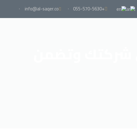
·
info@al-saqer.co
·
+055-570-5630
ي شركتك وتضمن