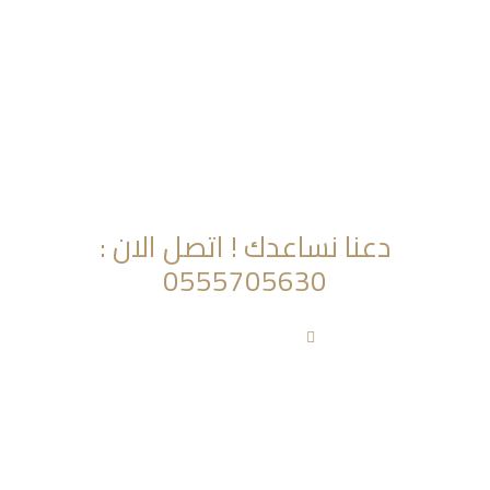
تواصل معنا اليوم؟
دعنا نساعدك ! اتصل الان :
0555705630
info@al-saqer.co