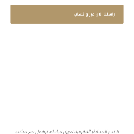
راسلنا الان عبر واتساب
تواصل معنا اليوم لحجز استشارة قانونية
لا تدع المخاطر القانونية تعيق نجاحك. تواصل مع مكتب