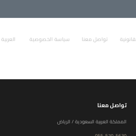
maintainance
انونية
تواصل معنا
سياسة الخصوصية
العربية
تواصل معنا
المملكة العربية السعودية / الرياض
055-570-5630