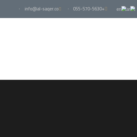
·
info@al-saqer.co
·
+055-570-5630